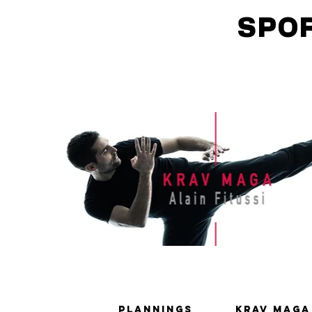
SPORT C
06 80
Plannings
Krav Maga