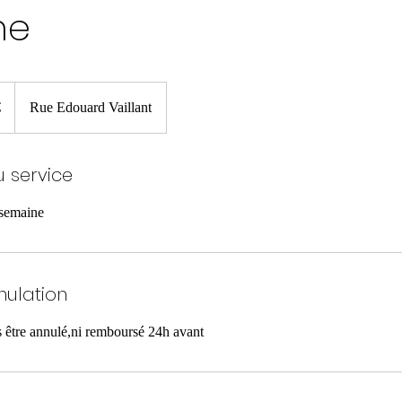
ne
€
Rue Edouard Vaillant
u service
 semaine
nulation
s être annulé,ni remboursé 24h avant