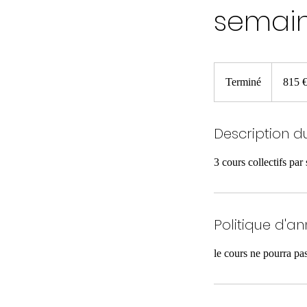
semai
815
euros
Terminé
T
815 
e
r
Description d
m
i
3 cours collectifs par
n
é
Politique d'an
le cours ne pourra pa