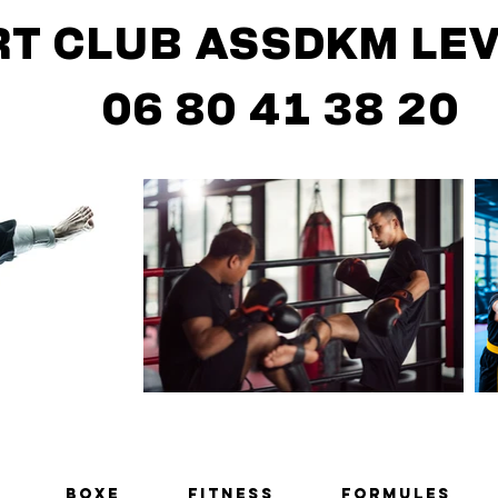
LUB ASSDKM L
 41 38 20
BOXE
FITNESS
Formules