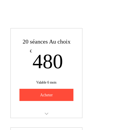
20 séances Au choix
480€
€
480
Valable 6 mois
Acheter
Krav maga